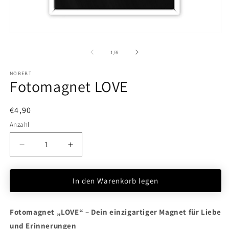
M
2
in
M
ö
Medien
1
in
von
1
/
6
Modal
öffnen
NOBEBT
Fotomagnet LOVE
Normaler
€4,90
Preis
Anzahl
Verringere
Erhöhe
die
die
Menge
Menge
In den Warenkorb legen
für
für
Fotomagnet
Fotomagnet
LOVE
LOVE
Fotomagnet „LOVE“ – Dein einzigartiger Magnet für Liebe
und Erinnerungen