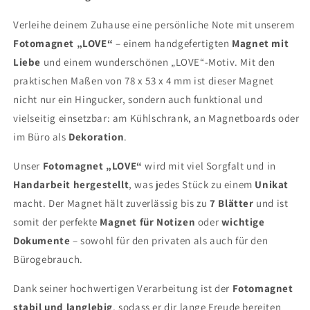
Verleihe deinem Zuhause eine persönliche Note mit unserem
Fotomagnet „LOVE“
– einem handgefertigten
Magnet mit
Liebe
und einem wunderschönen „LOVE“-Motiv. Mit den
praktischen Maßen von 78 x 53 x 4 mm ist dieser Magnet
nicht nur ein Hingucker, sondern auch funktional und
vielseitig einsetzbar: am Kühlschrank, an Magnetboards oder
im Büro als
Dekoration
.
Unser
Fotomagnet „LOVE“
wird mit viel Sorgfalt und in
Handarbeit hergestellt
, was jedes Stück zu einem
Unikat
macht. Der Magnet hält zuverlässig bis zu
7 Blätter
und ist
somit der perfekte
Magnet für Notizen
oder
wichtige
Dokumente
– sowohl für den privaten als auch für den
Bürogebrauch.
Dank seiner hochwertigen Verarbeitung ist der
Fotomagnet
stabil und langlebig
, sodass er dir lange Freude bereiten